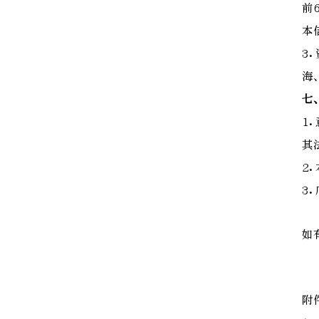
前
本
3
海
七
1
其
2
3
如有
附