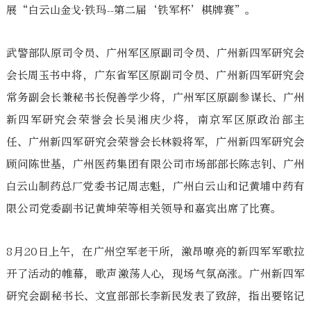
展“白云山金戈·铁玛--第二届‘铁军杯’棋牌赛”。
武警部队原司令员、广州军区原副司令员、广州新四军研究会
会长周玉书中将，广东省军区原副司令员、广州新四军研究会
常务副会长兼秘书长倪善学少将，广州军区原副参谋长、广州
新四军研究会荣誉会长吴湘庆少将，南京军区原政治部主
任、广州新四军研究会荣誉会长林毅将军，广州新四军研究会
顾问陈世基，广州医药集团有限公司市场部部长陈志钊、广州
白云山制药总厂党委书记周志魁，广州白云山和记黄埔中药有
限公司党委副书记黄坤荣等相关领导和嘉宾出席了比赛。
8月20日上午，在广州空军老干所，激昂嘹亮的新四军军歌拉
开了活动的帷幕，歌声激荡人心，现场气氛高涨。广州新四军
研究会副秘书长、文宣部部长李新民发表了致辞，指出要铭记