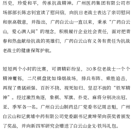
历史，珍爱和平，传承抗战精神。广州医药集团有限公司市
场部部长陈志钊宣读了慰问信，向抗日老战士表达了亲切慰问
和崇高敬意，并指出，广药白云山一直以来，秉承“广药白云
山，爱心满人间”的理念，积极履行企业社会责任，面对把青
春和热血献给抗战的英雄们，广药白云山有义务有责任为抗战
老战士的健康保驾护航。
短短两个小时的比赛，可谓精彩纷呈，30多位老战士一个个
精神矍铄，二尺棋盘犹如烽烟战场，排兵布阵、乘胜追击，
再现了勇猛顽强、百折不挠、视死如归、坚忍不拔的“铁军精
神”。经过激烈角逐，象棋、军旗、扑克、麻将分别决出冠、
亚、季军各一名。广州白云山制药总厂党委书记周志魁，广州
白云山和记黄埔中药有限公司党委副书记黄坤荣向获奖者颁发
了奖品，并向新四军研究会赠送了白云山金戈·铁玛礼包。