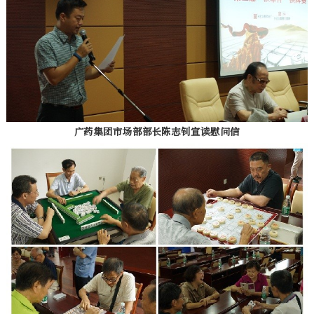
广药集团市场部部长陈志钊宣读慰问信