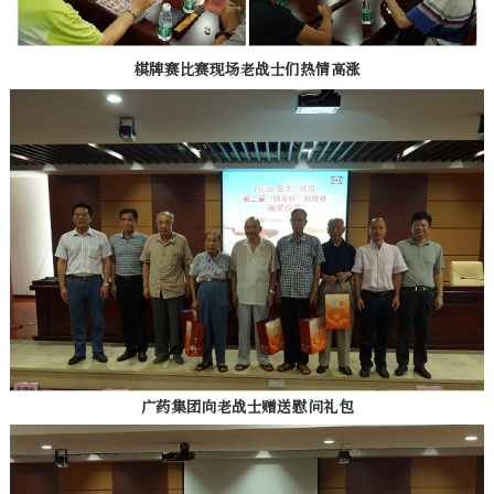
棋牌赛比赛现场老战士们热情高涨
广药集团向老战士赠送慰问礼包