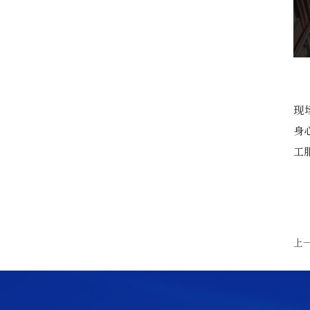
现
身
工
上