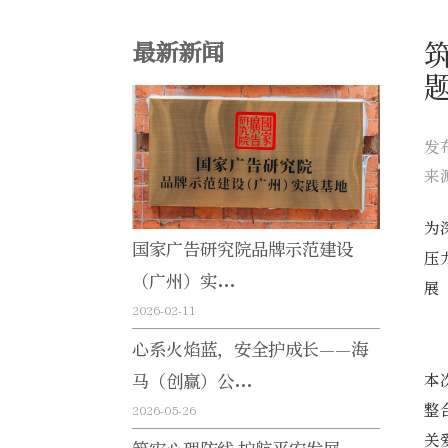
最新新闻
发
来
为
国家广告研究院品牌示范建设
压
（广州）实...
展
2026-02-11
心系火焰蓝，安全护成长——海
本
马（创赢）公...
整
2026-05-26
关