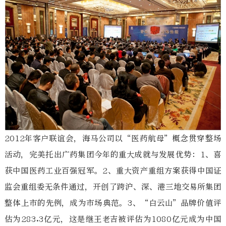
2012年客户联谊会，海马公司以“医药航母”概念贯穿整场
活动，完美托出广药集团今年的重大成就与发展优势：1、喜
获中国医药工业百强冠军。2、重大资产重组方案获得中国证
监会重组委无条件通过，开创了跨沪、深、港三地交易所集团
整体上市的先例，成为市场典范。3、“白云山”品牌价值评
估为283.3亿元，这是继王老吉被评估为1080亿元成为中国