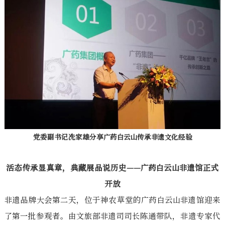
党委副书记冼家雄分享广药白云山传承非遗文化经验
活态传承显真章，典藏展品说历史——广药白云山非遗馆正式
开放
非遗品牌大会第二天，位于神农草堂的广药白云山非遗馆迎来
了第一批参观者。由文旅部非遗司司长陈通带队，非遗专家代