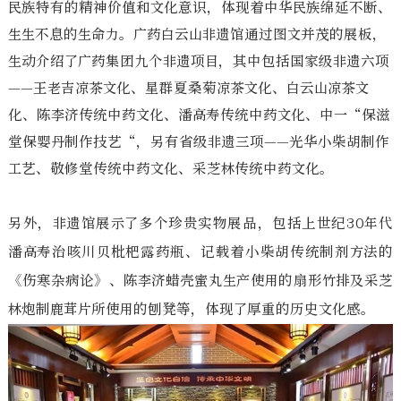
民族特有的精神价值和文化意识，体现着中华民族绵延不断、
生生不息的生命力。广药白云山非遗馆通过图文并茂的展板，
生动介绍了广药集团九个非遗项目，其中包括国家级非遗六项
——王老吉凉茶文化、星群夏桑菊凉茶文化、白云山凉茶文
化、陈李济传统中药文化、潘高寿传统中药文化、中一“保滋
堂保婴丹制作技艺“，另有省级非遗三项——光华小柴胡制作
工艺、敬修堂传统中药文化、采芝林传统中药文化。
另外，非遗馆展示了多个珍贵实物展品，包括上世纪30年代
潘高寿治咳川贝枇杷露药瓶、记载着小柴胡传统制剂方法的
《伤寒杂病论》、陈李济蜡壳蜜丸生产使用的扇形竹排及采芝
林炮制鹿茸片所使用的刨凳等，体现了厚重的历史文化感。