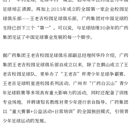
足球培正清源。再加上2015年成立的全国第一家企业校园足
球俱乐部——王老吉校园足球俱乐部，广药集团对中国足球的
支持已创下三个“第一”。可以说，与足球结缘30余年的广药
集团见证了中国足球事业发展的每一个脚步。
据广药集团王老吉校园足球俱乐部副总经理何华玲介绍，广药
集团王老吉校园足球俱乐部自成立以来，除了在鹤山成立了王
老吉校园足球队，更举办了“王老吉”杯青少年足球争霸赛、
王老吉足球明星进校园系列活动、广州市“广药白云山”青少
年足球联赛等多项具有重大影响力的活动，同时还配备了训练
专业场地，并聘请知名教练对青少年进行亲自指导。广药集团
以“重大赛事+公益活动+日常培训”的全国独创模式，引领青
少年足球运动的发展。