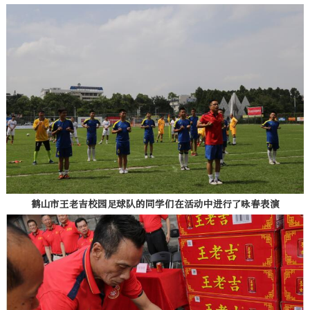
鹤山市王老吉校园足球队的同学们在活动中进行了咏春表演