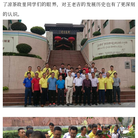
了凉茶故里同学们的眼界，对王老吉的发展历史也有了更深刻
的认识。