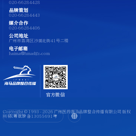
020-66284428
品牌策划
020-66284443
媒介合作
020-66284406
公司地址
广州市荔湾区沙面北街41号二楼
电子邮箱
haima@hmadgz.com
官方微信
Copyright © 1993 - 2026 广州医药海马品牌整合传播有限公司 版权
友情链接
所有.
粤 ICP 备13055691号