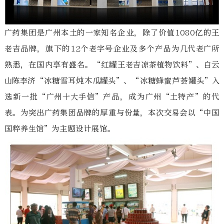
广药集团是广州本土的一家知名企业，除了价值1080亿的王
老吉品牌，旗下的12个老字号企业及多个产品为几代老广所
熟悉，在国内享有盛名。“红罐王老吉凉茶植物饮料”、白云
山陈李济“冰糖雪耳炖木瓜罐头”、“冰糖蜂蜜芦荟罐头”入
选新一批“广州十大手信”产品，成为广州“土特产”的代
表。为突出广药集团品牌的厚重与份量，本次交易会以“中国
国粹养生馆”为主题设计展馆。