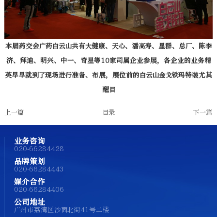
本届药交会广药白云山共有大健康、天心、潘高寿、星群、总厂、陈李
济、拜迪、明兴、中一、奇星等10家司属企业参展，各企业的业务精
英早早就到了现场进行准备、布展，展位前的白云山金戈铁玛特装尤其
醒目
上一篇
目录
下一篇
业务咨询
020-66284428
品牌策划
020-66284443
媒介合作
020-66284406
公司地址
广州市荔湾区沙面北街41号二楼