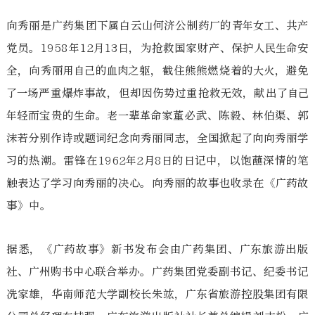
向秀丽是广药集团下属白云山何济公制药厂的青年女工、共产
党员。1958年12月13日，为抢救国家财产、保护人民生命安
全，向秀丽用自己的血肉之躯，截住熊熊燃烧着的大火，避免
了一场严重爆炸事故，但却因伤势过重抢救无效，献出了自己
年轻而宝贵的生命。老一辈革命家董必武、陈毅、林伯渠、郭
沫若分别作诗或题词纪念向秀丽同志，全国掀起了向向秀丽学
习的热潮。雷锋在1962年2月8日的日记中，以饱蘸深情的笔
触表达了学习向秀丽的决心。向秀丽的故事也收录在《广药故
事》中。
据悉，《广药故事》新书发布会由广药集团、广东旅游出版
社、广州购书中心联合举办。广药集团党委副书记、纪委书记
冼家雄，华南师范大学副校长朱竑，广东省旅游控股集团有限