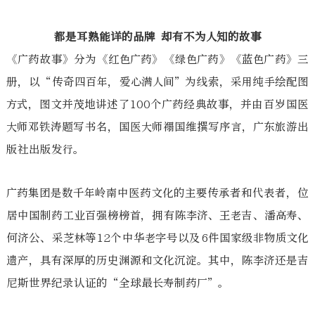
都是耳熟能详的品牌 却有不为人知的故事
《广药故事》分为《红色广药》《绿色广药》《蓝色广药》三
册，以“传奇四百年，爱心满人间”为线索，采用纯手绘配图
方式，图文并茂地讲述了100个广药经典故事，并由百岁国医
大师邓铁涛题写书名，国医大师禤国维撰写序言，广东旅游出
版社出版发行。
广药集团是数千年岭南中医药文化的主要传承者和代表者，位
居中国制药工业百强榜榜首，拥有陈李济、王老吉、潘高寿、
何济公、采芝林等12个中华老字号以及6件国家级非物质文化
遗产，具有深厚的历史渊源和文化沉淀。其中，陈李济还是吉
尼斯世界纪录认证的“全球最长寿制药厂”。