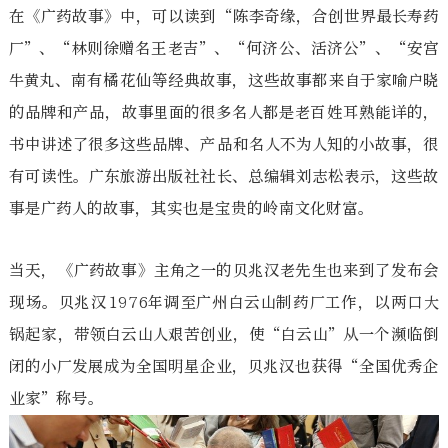
在《广药故事》中，可以读到“陈李奇缘，合创世界最长寿药
厂”、“林则徐赠名王老吉”、“何济公、活济公”、“安宫
牛黄丸、南有橘花仙等经典故事，这些故事都来自于家喻户晓
的品牌和产品，故事里面的很多名人都是老百姓耳熟能详的，
书中讲述了很多这些品牌、产品和名人不为人知的小故事，很
有可读性。广东旅游出版社社长、总编辑刘志松表示，这些故
事是广药人的故事，其实也是宝贵的岭南文化财富。
当天，《广药故事》主角之一的贝兆汉老先生也来到了发布会
现场。贝兆汉1976年调至广州白云山制药厂工作，以两口大
锅起家，带领白云山人艰苦创业，使“白云山”从一个濒临倒
闭的小厂发展成为全国明星企业，贝兆汉也获得“全国优秀企
业家”称号。