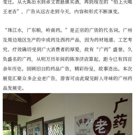
变迁。从大禹治水到卓文君悬旗买酒，再到现在的“怕上火喝
王老吉”，广告从远古走到今天，内容和形式不断演变。
“珠江水，广东粮，岭南药。”是正宗的广货的代名词。广州
及周边地区生产的中成药及西药产品，因为药材地道、工艺考
究、疗效确切受到广大消费者的厚爱，故有“广药”盛誉。久
负盛名的广药，从明万历年间的陈李济店算起，距今已有四百
余年历史。回顾旧日的药品广告，精彩纷呈，故事迭出。本次
展览汇聚众多企业老广告，游客可由此窥见耐人寻味的广州药
品发展史。