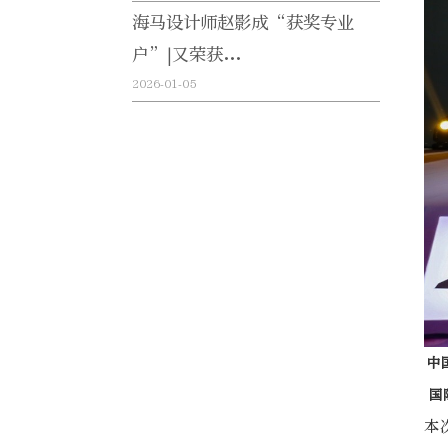
海马设计师赵影成“获奖专业
户”|又荣获...
2026-01-05
中
国
本