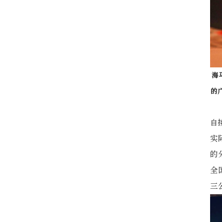
海
的
自
实
的
全
三