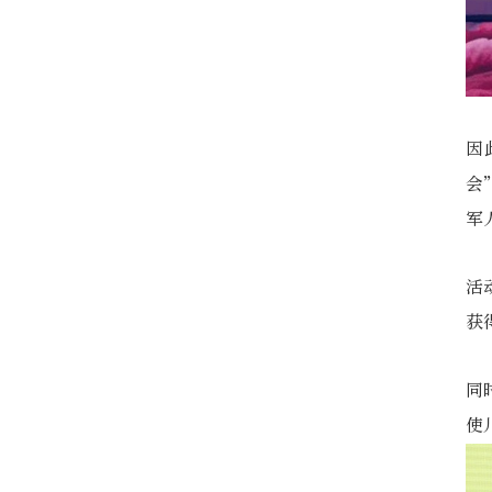
因
会
军
活
获
同
使