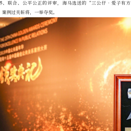
界、联合、公平公正的评审，海马选送的“三公仔•爱子有方
”案例过关斩将，一举夺奖。