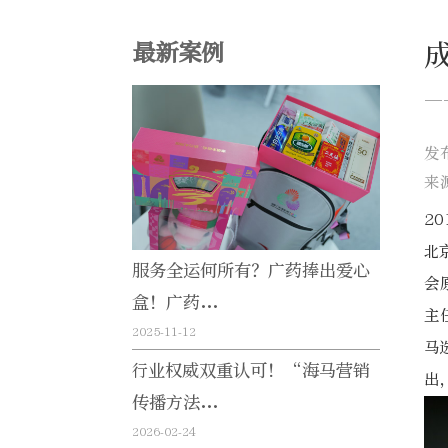
最新案例
—
发
来
2
北
服务全运何所有？广药捧出爱心
会
盒！广药...
主
2025-11-12
马
行业权威双重认可！“海马营销
出
传播方法...
2026-02-24