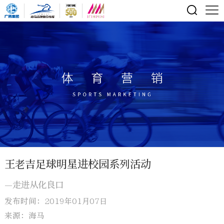
王老吉足球明星进校园系列活动
—走进从化良口
发布时间：2019年01月07日
来源：海马