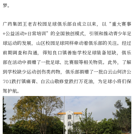
梦。
广药集团王老吉校园足球俱乐部自成立以来，以“重大赛事
+公益活动+日常培训”的全国独创模式，引领和推动青少年足
球运动的发展，山区校园足球同样牵动着俱乐部的关注。经过
前期调查和沟通，得知良口镇善施学校足球装备短缺，俱乐
部在活动中捐赠了一批足球、比赛服等相关物资。此外，了解
到学校缺少运动创伤类药物，俱乐部捐赠了一批白云山何济公
701跌打镇痛膏、白云山敬修堂跌打万花油，为足球小将们保
驾护航。