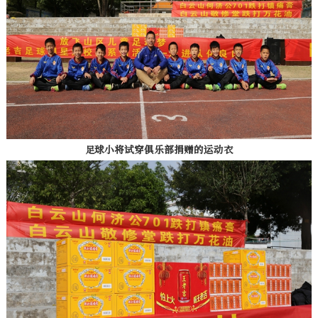
足球小将试穿俱乐部捐赠的运动衣