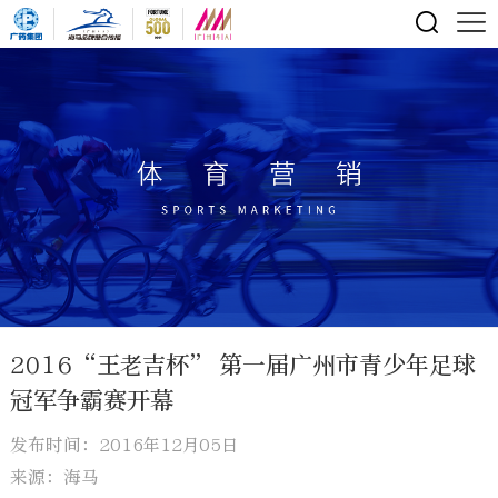
2016“王老吉杯” 第一届广州市青少年足球
冠军争霸赛开幕
发布时间：2016年12月05日
来源：海马