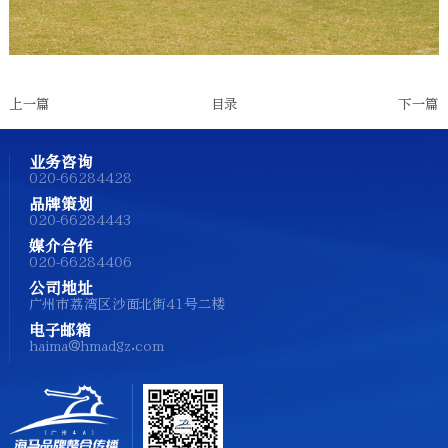
上一篇
目录
下一篇
业务咨询
020-66284428
品牌策划
020-66284443
媒介合作
020-66284406
公司地址
广州市荔湾区沙面北街41号二楼
电子邮箱
haima@hmadgz.com