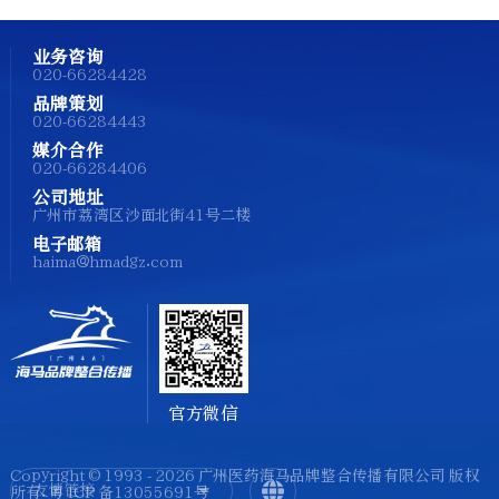
业务咨询
020-66284428
品牌策划
020-66284443
媒介合作
020-66284406
公司地址
广州市荔湾区沙面北街41号二楼
电子邮箱
haima@hmadgz.com
官方微信
Copyright © 1993 - 2026 广州医药海马品牌整合传播有限公司 版权
友情链接
所有.
粤 ICP 备13055691号