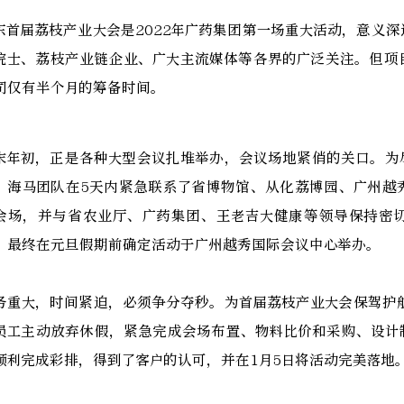
东首届荔枝产业大会是2022年广药集团第一场重大活动，意义
院士、荔枝产业链企业、广大主流媒体等各界的广泛关注。但项
司仅有半个月的筹备时间。
末年初，正是各种大型会议扎堆举办，会议场地紧俏的关口。为
，海马团队在5天内紧急联系了省博物馆、从化荔博园、广州越
会场，并与省农业厅、广药集团、王老吉大健康等领导保持密
，最终在元旦假期前确定活动于广州越秀国际会议中心举办。
务重大，时间紧迫，必须争分夺秒。为首届荔枝产业大会保驾护
员工主动放弃休假，紧急完成会场布置、物料比价和采购、设计
顺利完成彩排，得到了客户的认可，并在1月5日将活动完美落地