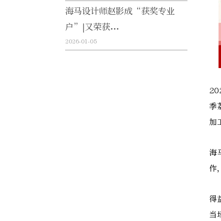
海马设计师赵影成“获奖专业
户”|又荣获...
2026-01-05
2
季
加
海
作
得
当