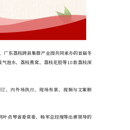
社、广东荔枝跨县集群产业园共同承办的首届冬
枝气泡水、荔枝燕窝、荔枝花胶等18款荔枝深
制订、内外场执行、现场布景、视频与文案制
到叶贞琴省委常委、杨军总经理等出席领导的