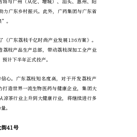
吉将与广州（从化、增城）、汕头、惠州、阳
助力广东乡村振兴。此外，广药集团与广东省
果”。
了《广东荔枝千亿时尚产业发展136方案》。
造荔枝产品生产总部，带动荔枝深加工全产业
，预计下半年正式投产。
的信心。广东荔枝知名度高，对于开发荔枝产
力打造世界一流生物医药与健康企业，集团大
从凉茶行业上升到大健康行业，将继续进行多
力量。
街41号