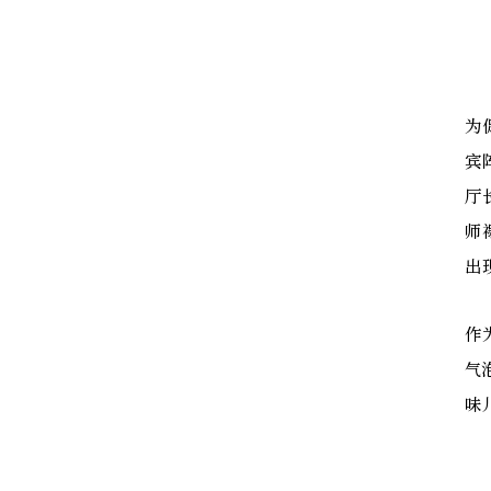
为
宾
厅
师
出
作
气
味