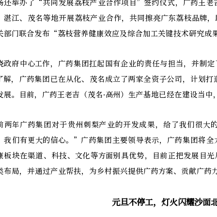
场还举办了“共同发展荔枝产业合作项目”签约仪式，广药王老
、湛江、茂名等地开展荔枝产业合作，共同擦亮广东荔枝品牌，
关部门联合发布“荔枝营养健康效应及综合加工关键技术研究成
绕政府中心工作，广药集团扛起国有企业的责任与担当，并制定
了解，广药集团已在从化、茂名成立了两家全资子公司，计划打
发展。目前，广药王老吉（茂名·高州）生产基地已经在建设当中
前两年广药集团对于贵州刺梨产业的开发成果，给了我们很大
，我们有更大的信心。”广药集团主要领导表示，广药集团将全
康板块在渠道、科技、文化等方面别具优势，目前正把发展目光
类布局，并通过产业帮扶，为乡村振兴提供广药方案、贡献广药
元旦不停工，灯火闪耀沙面北