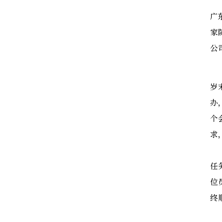
广
家
公
岁
办
个
求
任
位
终