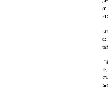
现
江
相
围
据
链
“
业
健
品