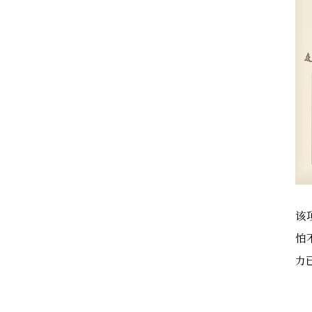
该
怕
力