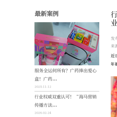
最新案例
发
来
近
年
服务全运何所有？广药捧出爱心
盒！广药...
2025-11-12
行业权威双重认可！“海马营销
传播方法...
2026-02-24