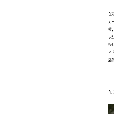
在
另
劳
表
采
×
播
在