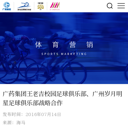
广药集团王老吉校园足球俱乐部、广州岁月明
星足球俱乐部战略合作
发布时间：2016年07月14日
来源：海马