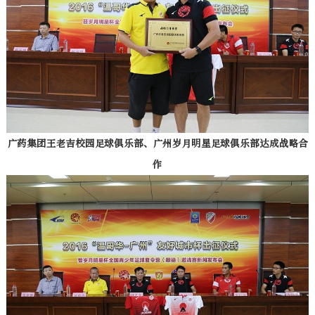
广药集团王老吉校园足球俱乐部、广州岁月明星足球俱乐部达成战略合
作