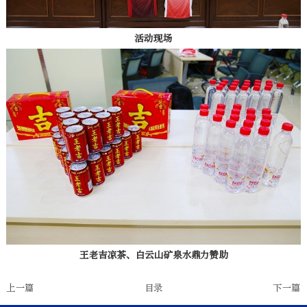
活动现场
王老吉凉茶、白云山矿泉水鼎力赞助
上一篇
目录
下一篇