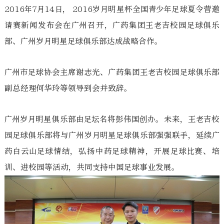
2016年7月14日， 2016岁月明星杯全国青少年足球夏令营邀
请赛新闻发布会在广州召开，广药集团王老吉校园足球俱乐
部、广州岁月明星足球俱乐部达成战略合作。
广州市足球协会主席谢志光、广药集团王老吉校园足球俱乐部
副总经理何华玲等领导到会并致辞。
广州岁月明星俱乐部由足坛名将彭伟国创办。未来，王老吉校
园足球俱乐部将与广州岁月明星足球俱乐部强强联手，延续广
药白云山足球情结，弘扬中药足球精神，开展足球比赛、培
训、进校园等活动，共同支持中国足球事业发展。