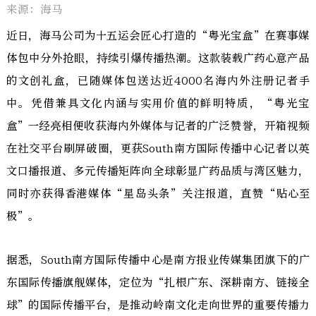
来源：海马
近日，海马公司为十五运会匠心打造的“粤光宝盒”在赛事媒
体包中分外抢眼，持续引爆传播热潮。这款装载广药心意产品
的文创礼盒，已随媒体包送达近4000名海内外注册记者手
中。凭借兼具文化内涵与实用价值的鲜明特质，“粤光宝
盒”一经亮相便收获海内外媒体与记者的广泛赞誉，开箱视频
在社交平台刷屏破圈，更获South南方国际传播中心记者以英
文口播报道、多元传播矩阵向全球彰显广药品质与湾区魅力，
同时亦获得香港媒体“星岛头条”关注报道，直赞“贴心至
极”。
据悉，South南方国际传播中心是南方报业传媒集团旗下的广
东国际传播旗舰媒体，定位为“扎根广东、深耕南方、链接全
球”的国际传播平台，是推动岭南文化走向世界的重要传播力