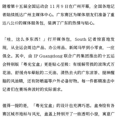
随着第十五届全国运动会 11 月 9 日在广州开幕，全国各地记
者陆续抵达广州主媒体中心。广东赛区为媒体朋友们准备了重
达八公斤的媒体服务包，装满了广东的热情与贴心。
「哇，这么多东西！」打开媒体包，South 记者惊喜地发
现，从全运会周边产品、办公用品、新闻马甲到小零食，一应
俱全。其中，由 IP Guangdong 联合广药集团推出的十五运
会特别版「粤光宝盒」更是贴心至极：有缓解劳损的滚珠式万
花油、舒缓舟车晕眩的二天油、清热去火的广东凉茶、提神醒
脑的风油精，还有防晒霜等户外必备好物。每一件都精准击中
记者们在赛场奔波时的实际需求。
值得一提的是，「粤光宝盒」的设计也充满巧思。盒身绘有各
赛区城市地标与风光，盒盖上特别开了一扇透明小窗，寓意广