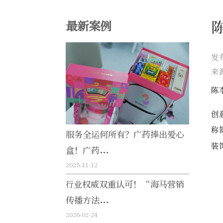
最新案例
发
来
陈
创
称
服务全运何所有？广药捧出爱心
装
盒！广药...
2025-11-12
行业权威双重认可！“海马营销
传播方法...
2026-02-24