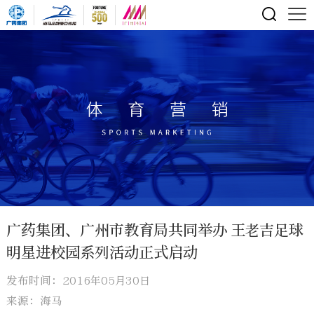
广药集团、广州市教育局共同举办 王老吉足球
明星进校园系列活动正式启动
发布时间：2016年05月30日
来源：海马