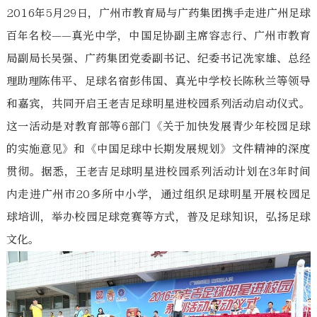
2016年5月29日，广州市教育局与广药集团携手走进广州足球
百年名校——真光中学，中国足协副主席容志行、广州市教育
局副局长吴强、广药集团党委副书记、纪委书记冼家雄、总经
理助理陈伟平、足球名宿彭伟国、真光中学校长陈秋兰等领导
和嘉宾，共同开启王老吉足球明星进校园系列活动启动仪式。
这一活动是对教育部等6部门《关于加快发展青少年校园足球
的实施意见》和《中国足球中长期发展规划》文件精神的深度
贯彻。据悉，王老吉足球明星进校园系列活动计划在3年时间
内走进广州市20多所中小学，通过组织足球明星开展校园足
球培训，举办校园足球竞赛等方式，普及足球知识，弘扬足球
文化。